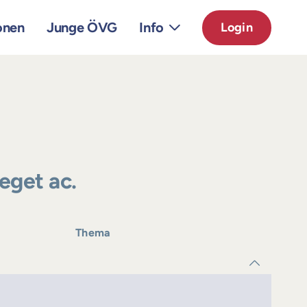
onen
Junge ÖVG
Info
Login
 eget ac.
Thema