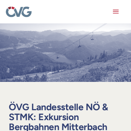
Skip
to
content
Toggl
Navig
Mitglieder
Veranstaltungen
Arbeitskreise
Publikationen
Junge ÖVG
ÖVG Landesstelle NÖ &
STMK: Exkursion
Info
Bergbahnen Mitterbach