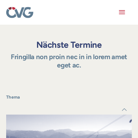
Skip
to
content
Toggl
Navig
Mitglieder
Nächste Termine
Veranstaltungen
Fringilla non proin nec in in lorem amet
eget ac.
Arbeitskreise
Publikationen
Thema
Junge ÖVG
Info