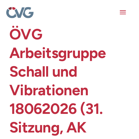
Skip
to
content
Toggl
Navig
ÖVG
Mitglieder
Arbeitsgruppe
Veranstaltungen
Schall und
Arbeitskreise
Vibrationen
Publikationen
18062026 (31.
Junge ÖVG
Sitzung, AK
Info