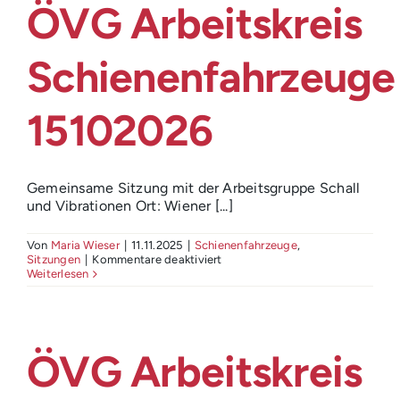
ÖVG Arbeitskreis
(32.
Sitzung,
AK
Schienenfah
Schienenfahrzeuge
15102026
Gemeinsame Sitzung mit der Arbeitsgruppe Schall
und Vibrationen Ort: Wiener [...]
Von
Maria Wieser
|
11.11.2025
|
Schienenfahrzeuge
,
für
Sitzungen
|
Kommentare deaktiviert
ÖVG
Weiterlesen
Arbeitskreis
Schienenfahrzeuge
15102026
ÖVG Arbeitskreis