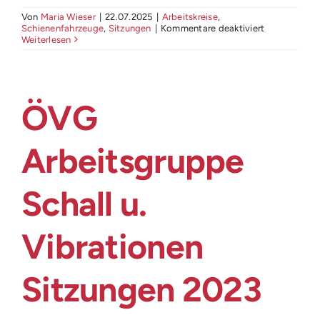
Von
Maria Wieser
|
22.07.2025
|
Arbeitskreise
,
für
Schienenfahrzeuge
,
Sitzungen
|
Kommentare deaktiviert
ÖVG
Weiterlesen
Arbeitsgrup
Schall
u.
Vibrationen
27062024
ÖVG
(25.
Sitzung
AK
Schienenfah
Arbeitsgruppe
Schall u.
Vibrationen
Sitzungen 2023