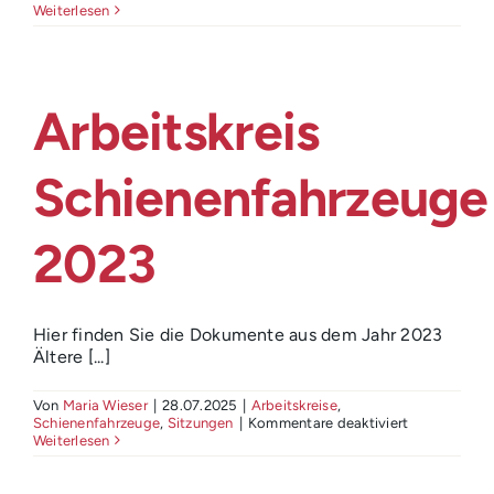
50.
Weiterlesen
Schienenfahrzeugtagung
Arbeitskreis
Schienenfahrzeuge
2023
Hier finden Sie die Dokumente aus dem Jahr 2023
Ältere [...]
Von
Maria Wieser
|
28.07.2025
|
Arbeitskreise
,
für
Schienenfahrzeuge
,
Sitzungen
|
Kommentare deaktiviert
Arbeitskreis
Weiterlesen
Schienenfah
2023