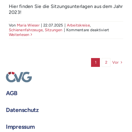
Hier finden Sie die Sitzungsunterlagen aus dem Jahr
2023!
Von
Maria Wieser
|
22.07.2025
|
Arbeitskreise
,
für
Schienenfahrzeuge
,
Sitzungen
|
Kommentare deaktiviert
ÖVG
Weiterlesen
Arbeitsgrup
Schall
u.
Vibrationen
Sitzungen
Vor
1
2
2023
AGB
Datenschutz
Impressum