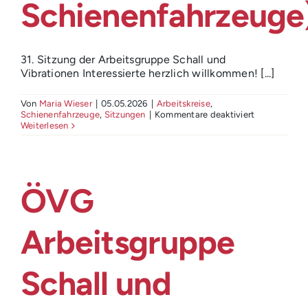
Login
Schienenfahrzeuge
31. Sitzung der Arbeitsgruppe Schall und
Vibrationen Interessierte herzlich willkommen! [...]
Von
Maria Wieser
|
05.05.2026
|
Arbeitskreise
,
für
Schienenfahrzeuge
,
Sitzungen
|
Kommentare deaktiviert
ÖVG
Weiterlesen
Arbeitsgrup
Schall
und
Vibrationen
18062026
ÖVG
(31.
Sitzung,
AK
Schienenfah
Arbeitsgruppe
Schall und