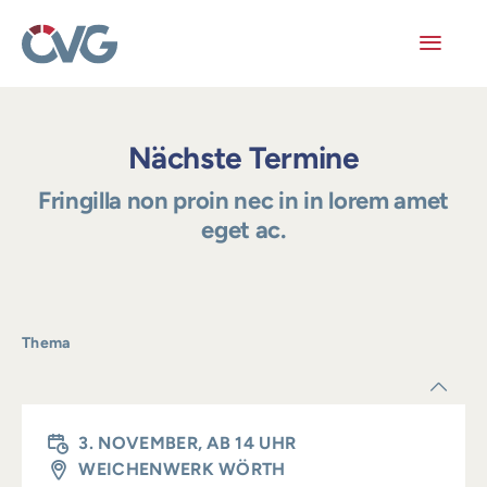
Skip
to
content
Toggl
Navig
Mitglieder
Nächste Termine
Veranstaltungen
Fringilla non proin nec in in lorem amet
eget ac.
Arbeitskreise
Publikationen
Thema
Junge ÖVG
Info
3. NOVEMBER, AB 14 UHR
WEICHENWERK WÖRTH