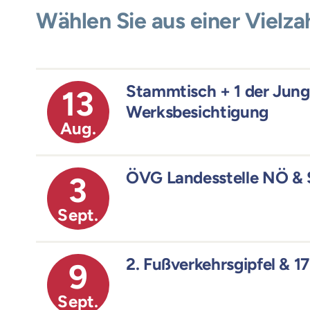
Wählen Sie aus einer Vielz
Stammtisch + 1 der Jun
13
Werksbesichtigung
Aug.
ÖVG Landesstelle NÖ & 
3
Sept.
2. Fußverkehrsgipfel & 17
9
Sept.