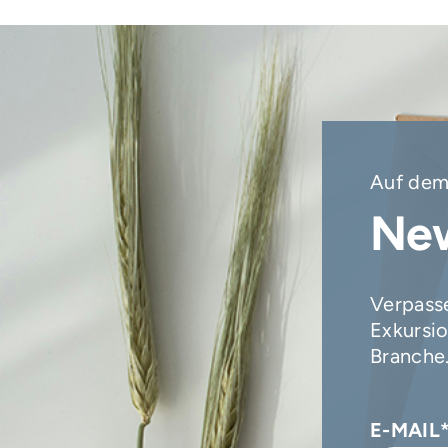
Auf dem
New
Verpasse
Exkursio
Branche
E-MAIL