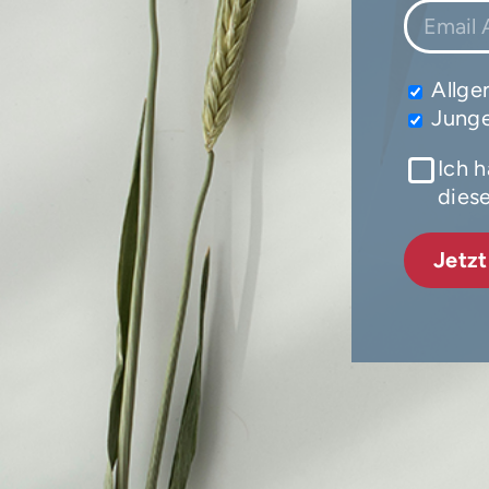
Allge
Jung
Ich 
diese