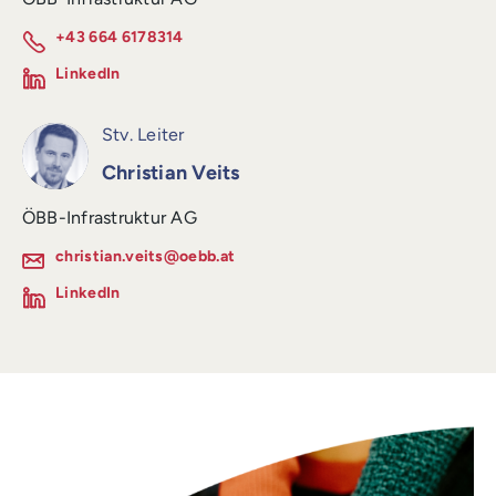
+43 664 6178314
LinkedIn
Stv. Leiter
Christian Veits
ÖBB-Infrastruktur AG
christian.veits@oebb.at
LinkedIn