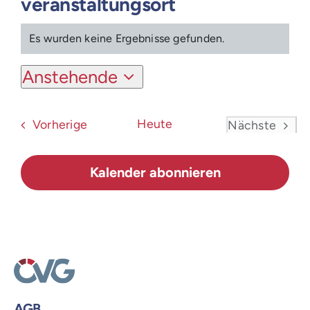
veranstaltungsort
Login
Es wurden keine Ergebnisse gefunden.
Hinweis
Anstehende
Datum
wählen.
Veranstaltungen
Heute
Vorherige
Nächste
Veranstal
Kalender abonnieren
AGB