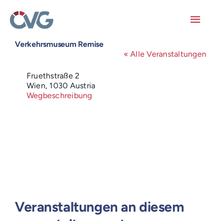
Skip
to
content
Toggl
Navig
Verkehrsmuseum Remise
Mitglieder
« Alle Veranstaltungen
Adresse
Fruethstraße 2
Veranstaltungen
Wien
,
1030
Austria
Wegbeschreibung
Arbeitskreise
Publikationen
Junge ÖVG
Info
Veranstaltungen an diesem