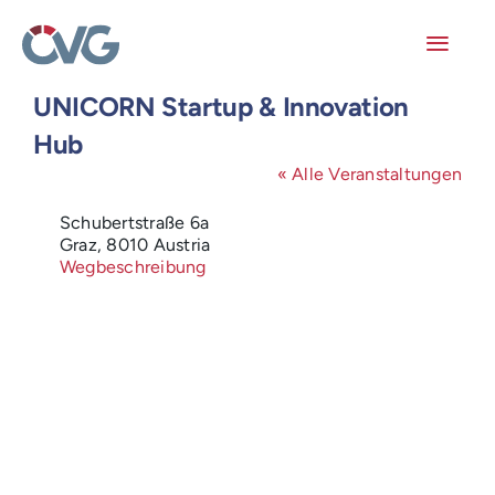
Skip
to
content
Toggl
Navig
UNICORN Startup & Innovation
Mitglieder
Hub
« Alle Veranstaltungen
Veranstaltungen
Adresse
Schubertstraße 6a
Arbeitskreise
Graz
,
8010
Austria
Wegbeschreibung
Publikationen
Junge ÖVG
Info