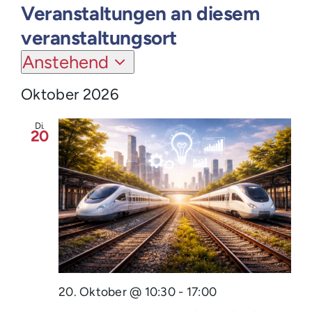
Login
Veranstaltungen an diesem
veranstaltungsort
Anstehend
Datum
Oktober 2026
wählen.
Di.
20
20. Oktober @ 10:30
-
17:00