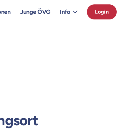
onen
Junge ÖVG
Info
Login
ngsort