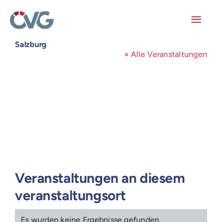
Skip
to
content
Toggl
Navig
Salzburg
Mitglieder
« Alle Veranstaltungen
Veranstaltungen
Arbeitskreise
Publikationen
Junge ÖVG
Veranstaltungen an diesem
veranstaltungsort
Info
Es wurden keine Ergebnisse gefunden.