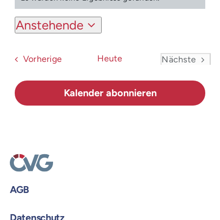
Login
Hinweis
Anstehende
Datum
wählen.
Veranstaltungen
Heute
Vorherige
Nächste
Veranstal
Kalender abonnieren
AGB
Datenschutz