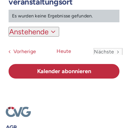
veranstaltungsort
Login
Es wurden keine Ergebnisse gefunden.
Hinweis
Anstehende
Datum
wählen.
Veranstaltungen
Heute
Vorherige
Nächste
Veranstal
Kalender abonnieren
AGB