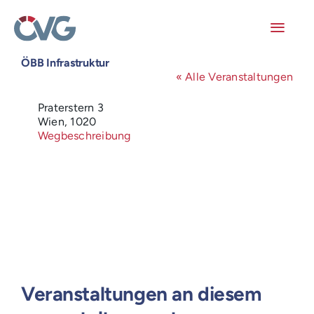
Skip
to
content
Toggl
Navig
ÖBB Infrastruktur
Mitglieder
« Alle Veranstaltungen
Adresse
Praterstern 3
Veranstaltungen
Wien
,
1020
Wegbeschreibung
Arbeitskreise
Publikationen
Junge ÖVG
Info
Veranstaltungen an diesem