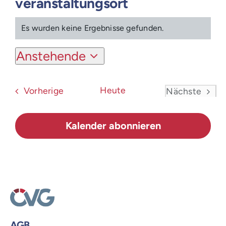
veranstaltungsort
Login
Es wurden keine Ergebnisse gefunden.
Hinweis
Anstehende
Datum
wählen.
Veranstaltungen
Heute
Vorherige
Nächste
Veranstal
Kalender abonnieren
AGB