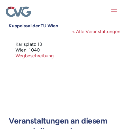
Skip
to
content
Toggl
Navig
Kuppelsaal der TU Wien
Mitglieder
« Alle Veranstaltungen
Adresse
Karlsplatz 13
Veranstaltungen
Wien
,
1040
Wegbeschreibung
Arbeitskreise
Publikationen
Junge ÖVG
Info
Veranstaltungen an diesem