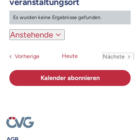
veranstaltungsort
Login
Es wurden keine Ergebnisse gefunden.
Hinweis
Anstehende
Datum
wählen.
Veranstaltungen
Heute
Vorherige
Nächste
Veranstal
Kalender abonnieren
AGB