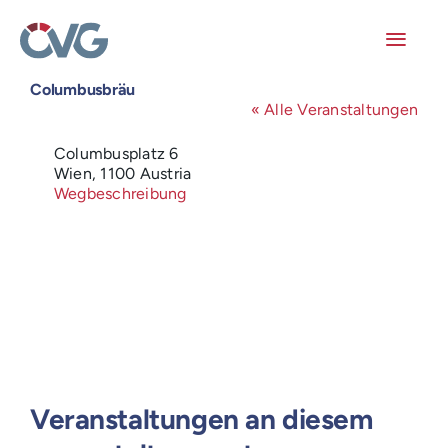
Skip
to
content
Toggl
Navig
Columbusbräu
Mitglieder
« Alle Veranstaltungen
Adresse
Columbusplatz 6
Veranstaltungen
Wien
,
1100
Austria
Wegbeschreibung
Arbeitskreise
Publikationen
Junge ÖVG
Info
Veranstaltungen an diesem