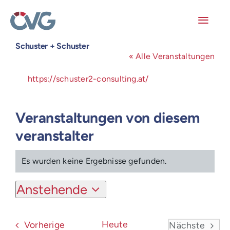
Skip
to
content
Toggl
Navig
Schuster + Schuster
Mitglieder
« Alle Veranstaltungen
Webseite
https://schuster2-consulting.at/
Veranstaltungen
Arbeitskreise
Veranstaltungen von diesem
veranstalter
Publikationen
Es wurden keine Ergebnisse gefunden.
Hinweis
Junge ÖVG
Anstehende
Datum
Info
wählen.
Veranstaltungen
Heute
Vorherige
Nächste