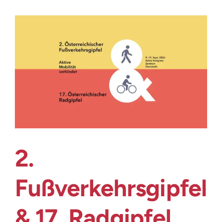
Mobilitätsbewusstsein
gemeinsam
gestalten
2.
Fußverkehrsgipfel
& 17. Radgipfel