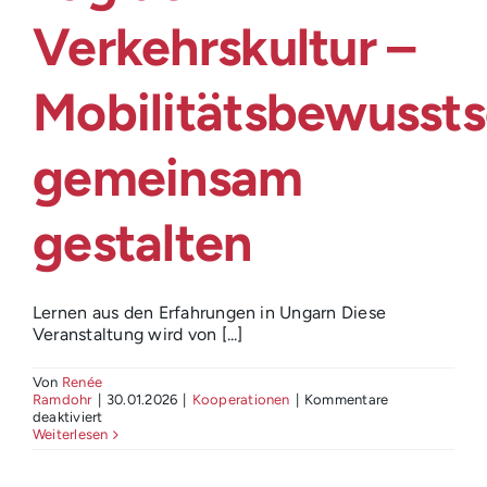
Login
Verkehrskultur –
Mobilitätsbewussts
gemeinsam
gestalten
Lernen aus den Erfahrungen in Ungarn Diese
Veranstaltung wird von [...]
Von
Renée
Ramdohr
|
30.01.2026
|
Kooperationen
|
Kommentare
für
deaktiviert
Tag
Weiterlesen
der
Verkehrskultur
–