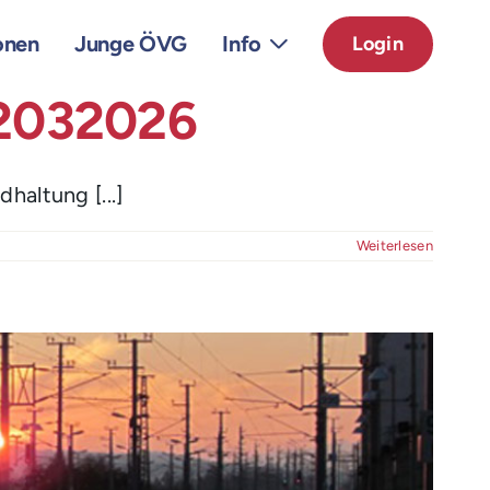
onen
Junge ÖVG
Info
Login
12032026
haltung [...]
Weiterlesen