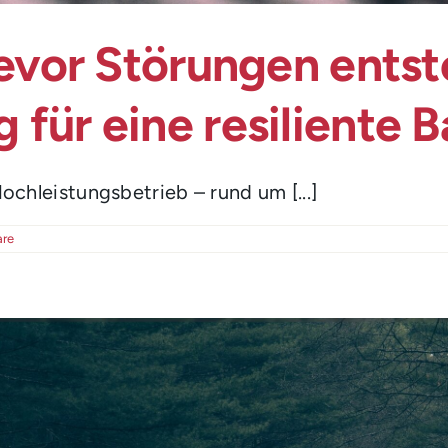
bevor Störungen entst
ür eine resiliente B
ochleistungsbetrieb – rund um [...]
re