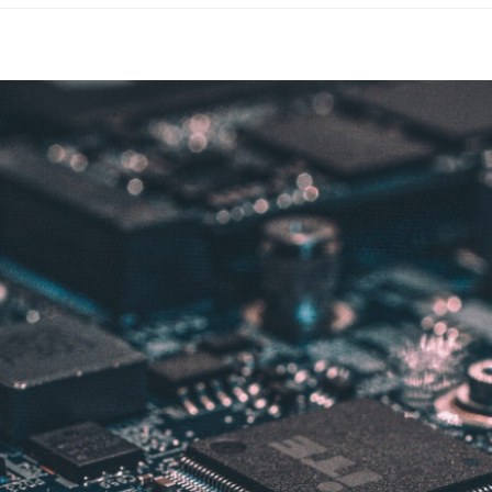
ÖVG
ahrwegtagung
021:
redictive
aintenance
on
aten
u
aten