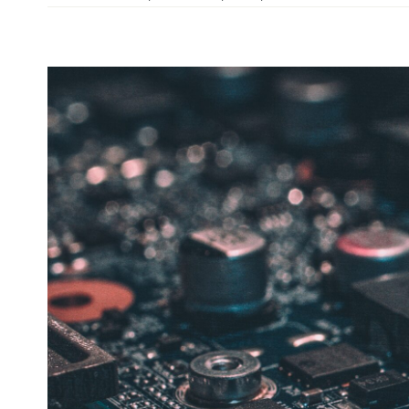
F
2
P
M
–
V
D
z
T