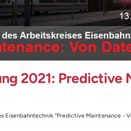
g 2021: Predictive 
es Eisenbahntechnik "Predictive Maintenance - Von
ür