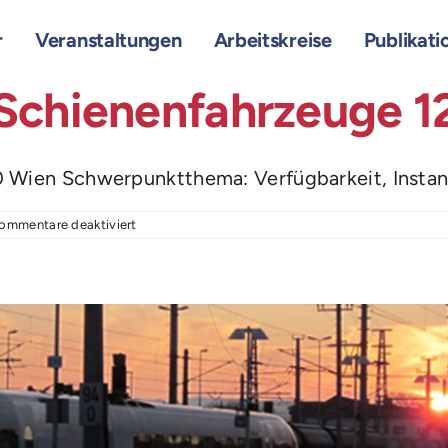
r
Veranstaltungen
Arbeitskreise
Publikati
 Schienenfahrzeuge 
0 Wien Schwerpunktthema: Verfügbarkeit, Instand
für
ommentare deaktiviert
ÖVG
Arbeitskreis
Schienenfahrzeuge
12032026