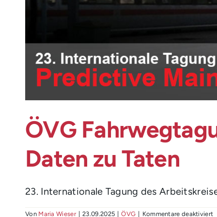
ÖVG Fahrwegtagun
Daten zu Taten
23. Internationale Tagung des Arbeitskreis
f
Von
Maria Wieser
|
23.09.2025
|
ÖVG
|
Kommentare deaktiviert