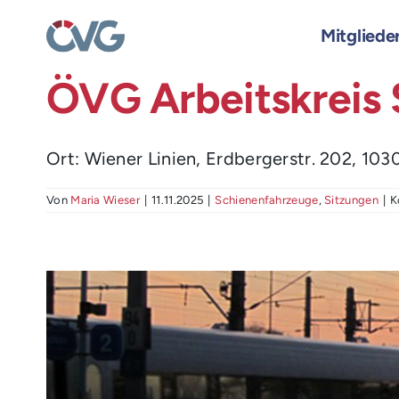
Skip
to
Mitgliede
content
ÖVG Arbeitskreis
Ort: Wiener Linien, Erdbergerstr. 202, 103
Von
Maria Wieser
|
11.11.2025
|
Schienenfahrzeuge
,
Sitzungen
|
K