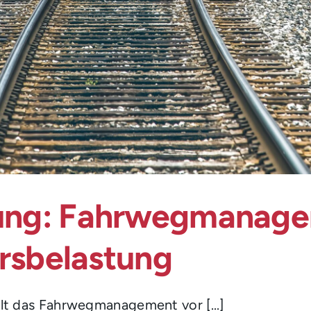
ng: Fahrwegmanage
rsbelastung
llt das Fahrwegmanagement vor [...]