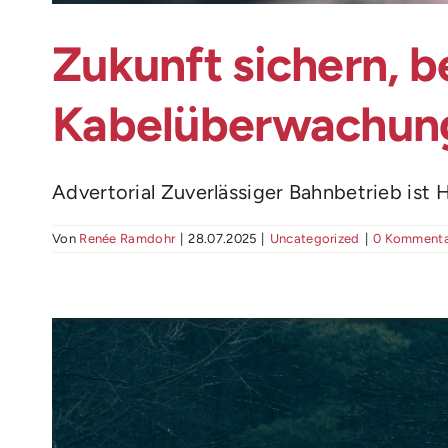
Zukunft sichern, 
Kabelüberwachung f
Advertorial Zuverlässiger Bahnbetrieb ist H
Von
Renée Ramdohr
|
28.07.2025
|
Uncategorized
|
0 Kommenta