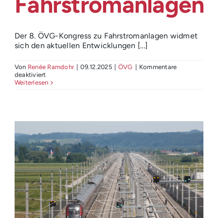
Fahrstromanlagen
Login
Der 8. ÖVG-Kongress zu Fahrstromanlagen widmet
sich den aktuellen Entwicklungen [...]
Von
Renée Ramdohr
|
09.12.2025
|
ÖVG
|
Kommentare
für
deaktiviert
8.
Weiterlesen
ÖVG
Kongress
Fahrstromanlagen