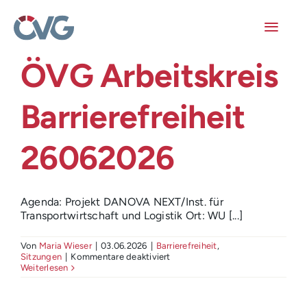
Skip
to
content
Toggl
Navig
ÖVG Arbeitskreis
Mitglieder
Barrierefreiheit
Veranstaltungen
26062026
Arbeitskreise
Publikationen
Agenda: Projekt DANOVA NEXT/Inst. für
Transportwirtschaft und Logistik Ort: WU [...]
Junge ÖVG
Von
Maria Wieser
|
03.06.2026
|
Barrierefreiheit
,
für
Sitzungen
|
Kommentare deaktiviert
ÖVG
Info
Weiterlesen
Arbeitskreis
Barrierefreiheit
26062026