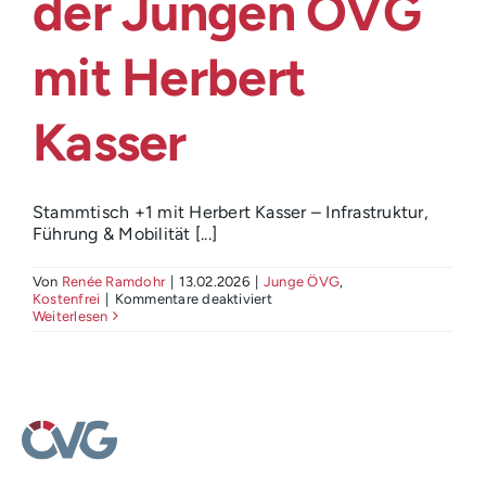
der Jungen ÖVG
Login
mit Herbert
Kasser
Stammtisch +1 mit Herbert Kasser – Infrastruktur,
Führung & Mobilität [...]
Von
Renée Ramdohr
|
13.02.2026
|
Junge ÖVG
,
für
Kostenfrei
|
Kommentare deaktiviert
Stammtisch
Weiterlesen
+
1
der
Jungen
ÖVG
mit
Herbert
Kasser