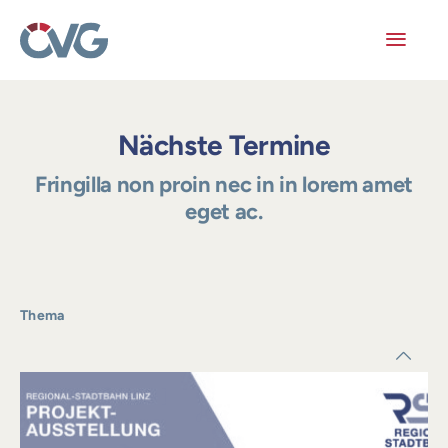
Skip
to
content
Toggl
Navig
Mitglieder
Nächste Termine
Veranstaltungen
Fringilla non proin nec in in lorem amet
eget ac.
Arbeitskreise
Publikationen
Thema
Junge ÖVG
Info