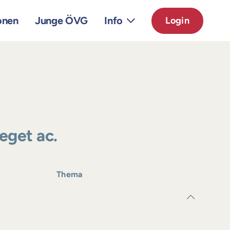
onen
Junge ÖVG
Info
Login
 eget ac.
Thema