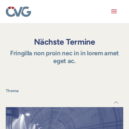
Skip
to
content
Toggl
Navig
Mitglieder
Nächste Termine
Veranstaltungen
Fringilla non proin nec in in lorem amet
eget ac.
Arbeitskreise
Publikationen
Thema
Junge ÖVG
Info