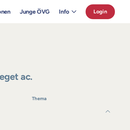
onen
Junge ÖVG
Info
Login
 eget ac.
Thema