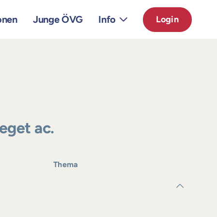
onen
Junge ÖVG
Info
Login
 eget ac.
Thema