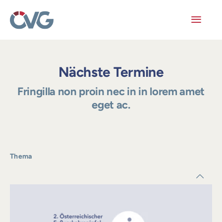
Skip
to
content
Toggl
Navig
Mitglieder
Nächste Termine
Veranstaltungen
Fringilla non proin nec in in lorem amet
eget ac.
Arbeitskreise
Publikationen
Thema
Junge ÖVG
Info