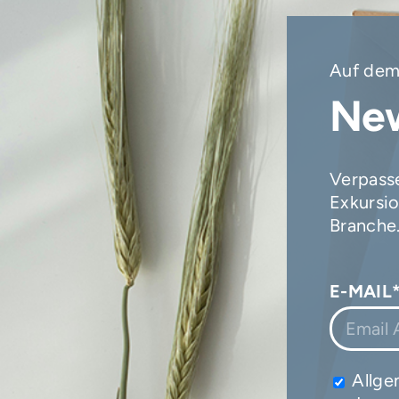
Auf dem
New
Verpasse
Exkursio
Branche
E-MAIL
Allge