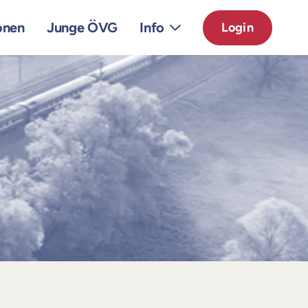
onen
Junge ÖVG
Info
Login