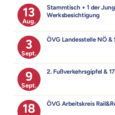
Stammtisch + 1 der Jun
13
Werksbesichtigung
Aug.
ÖVG Landesstelle NÖ & 
3
Sept.
2. Fußverkehrsgipfel & 17
9
Sept.
ÖVG Arbeitskreis Rail&
18