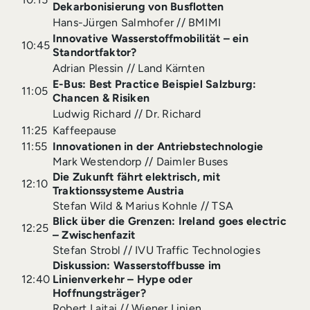
Dekarbonisierung von Busflotten
Hans-Jürgen Salmhofer // BMIMI
Innovative Wasserstoffmobilität – ein
10:45
Standortfaktor?
Adrian Plessin // Land Kärnten
E-Bus: Best Practice Beispiel Salzburg:
11:05
Chancen & Risiken
Ludwig Richard // Dr. Richard
11:25
Kaffeepause
11:55
Innovationen in der Antriebstechnologie
Mark Westendorp // Daimler Buses
Die Zukunft fährt elektrisch, mit
12:10
Traktionssysteme Austria
Stefan Wild & Marius Kohnle // TSA
Blick über die Grenzen: Ireland goes electric
12:25
– Zwischenfazit
Stefan Strobl // IVU Traffic Technologies
Diskussion: Wasserstoffbusse im
12:40
Linienverkehr – Hype oder
Hoffnungsträger?
Robert Lajtai // Wiener Linien