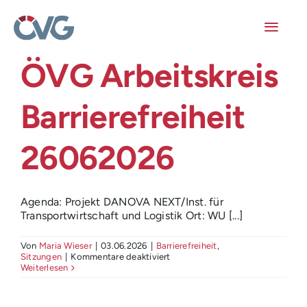
Skip
to
content
Toggl
Navig
ÖVG Arbeitskreis
Mitglieder
Barrierefreiheit
Veranstaltungen
26062026
Arbeitskreise
Publikationen
Agenda: Projekt DANOVA NEXT/Inst. für
Transportwirtschaft und Logistik Ort: WU [...]
Junge ÖVG
Von
Maria Wieser
|
03.06.2026
|
Barrierefreiheit
,
für
Sitzungen
|
Kommentare deaktiviert
ÖVG
Info
Weiterlesen
Arbeitskreis
Barrierefreiheit
26062026