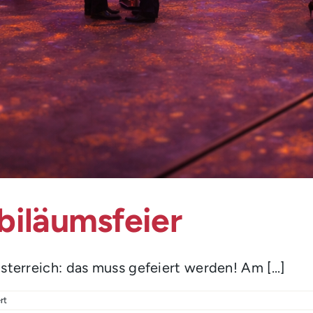
biläumsfeier
terreich: das muss gefeiert werden! Am [...]
für
rt
100