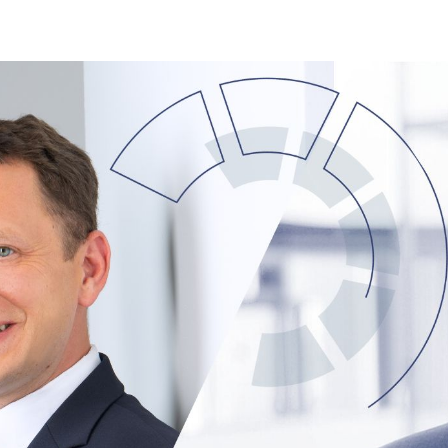
Jahre
ÖVG
Jubiläumsfeier