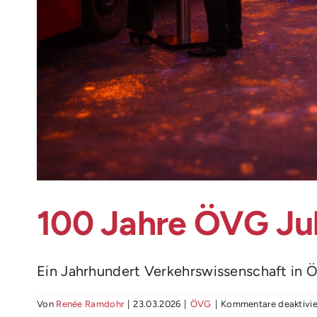
100 Jahre ÖVG Ju
Ein Jahrhundert Verkehrswissenschaft in Ös
Von
Renée Ramdohr
|
23.03.2026
|
ÖVG
|
Kommentare deaktivie