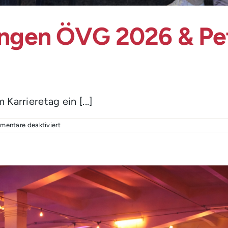
ungen ÖVG 2026 & Pet
arrieretag ein [...]
für
entare deaktiviert
Karrieretag
der
Jungen
ÖVG
2026
&
Peter-
Faller-
Preis
Verleihung