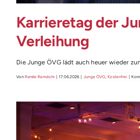
Karrieretag der J
Verleihung
Die Junge ÖVG lädt auch heuer wieder zum K
Von
Renée Ramdohr
|
17.06.2026
|
Junge ÖVG
,
Kostenfrei
|
Komm