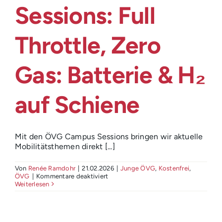
Login
Sessions: Full
Throttle, Zero
Gas: Batterie & H₂
auf Schiene
Mit den ÖVG Campus Sessions bringen wir aktuelle
Mobilitätsthemen direkt [...]
Von
Renée Ramdohr
|
21.02.2026
|
Junge ÖVG
,
Kostenfrei
,
für
ÖVG
|
Kommentare deaktiviert
Praxisnah!
Weiterlesen
Die
ÖVG
Campus
Sessions: