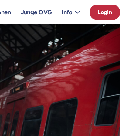
onen
Junge ÖVG
Info
Login