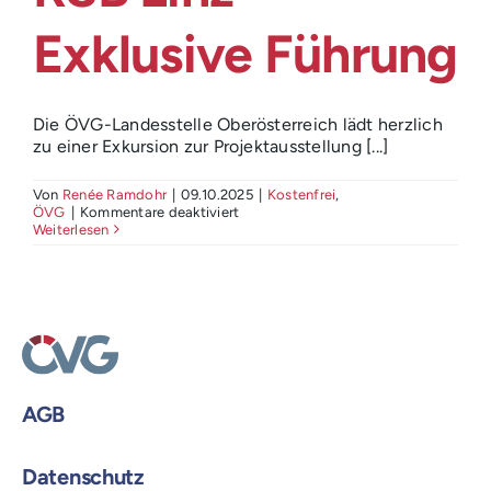
Exklusive Führung
Die ÖVG-Landesstelle Oberösterreich lädt herzlich
zu einer Exkursion zur Projektausstellung [...]
Von
Renée Ramdohr
|
09.10.2025
|
Kostenfrei
,
für
ÖVG
|
Kommentare deaktiviert
ÖVG
Weiterlesen
Landesstelle
OÖ:
Projektausstellung
RSB
Linz
–
Exklusive
Führung
AGB
Datenschutz