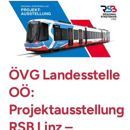
Full
Throttle,
Zero
Gas:
Batterie
&
H₂
g
auf
Schiene
ÖVG Landesstelle
OÖ:
Projektausstellung
RSB Linz –