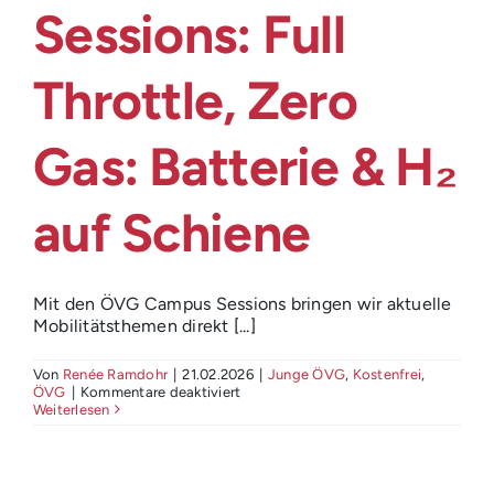
Login
Sessions: Full
Throttle, Zero
Gas: Batterie & H₂
auf Schiene
Mit den ÖVG Campus Sessions bringen wir aktuelle
Mobilitätsthemen direkt [...]
Von
Renée Ramdohr
|
21.02.2026
|
Junge ÖVG
,
Kostenfrei
,
für
ÖVG
|
Kommentare deaktiviert
Praxisnah!
Weiterlesen
Die
ÖVG
Campus
Sessions: