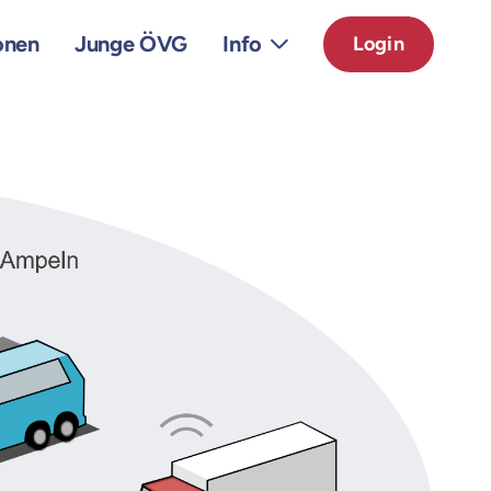
onen
Junge ÖVG
Info
Login