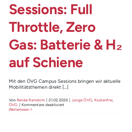
Login
Sessions: Full
Throttle, Zero
Gas: Batterie & H₂
auf Schiene
Mit den ÖVG Campus Sessions bringen wir aktuelle
Mobilitätsthemen direkt [...]
Von
Renée Ramdohr
|
21.02.2026
|
Junge ÖVG
,
Kostenfrei
,
für
ÖVG
|
Kommentare deaktiviert
Praxisnah!
Weiterlesen
Die
ÖVG
Campus
Sessions: