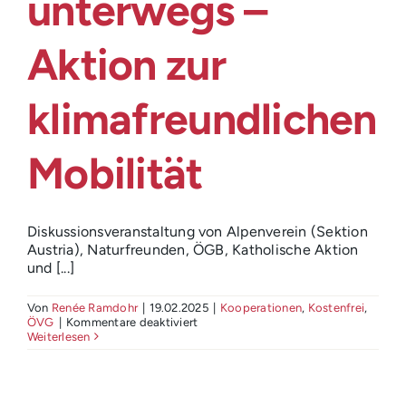
unterwegs –
Login
Aktion zur
klimafreundlichen
Mobilität
Diskussionsveranstaltung von Alpenverein (Sektion
Austria), Naturfreunden, ÖGB, Katholische Aktion
und [...]
Von
Renée Ramdohr
|
19.02.2025
|
Kooperationen
,
Kostenfrei
,
für
ÖVG
|
Kommentare deaktiviert
Nachhaltig
Weiterlesen
unterwegs
–
Aktion
zur