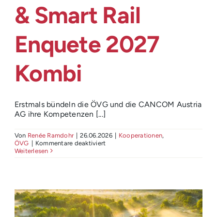
Login
& Smart Rail
Enquete 2027
Kombi
Erstmals bündeln die ÖVG und die CANCOM Austria
AG ihre Kompetenzen [...]
Von
Renée Ramdohr
|
26.06.2026
|
Kooperationen
,
für
ÖVG
|
Kommentare deaktiviert
25.
Weiterlesen
Wiener
Eisenbahnkolloquium
&
Smart
Rail
Enquete
2027
Kombi