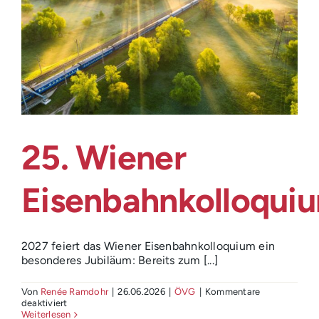
25. Wiener
Eisenbahnkolloqui
2027 feiert das Wiener Eisenbahnkolloquium ein
besonderes Jubiläum: Bereits zum [...]
Von
Renée Ramdohr
|
26.06.2026
|
ÖVG
|
Kommentare
für
deaktiviert
25.
Weiterlesen