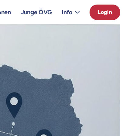
onen
Junge ÖVG
Info
Login