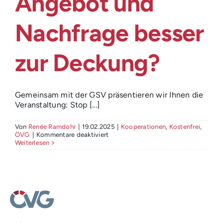
Angebot und
Nachfrage besser
zur Deckung?
Gemeinsam mit der GSV präsentieren wir Ihnen die
Veranstaltung: Stop [...]
Von
Renée Ramdohr
|
19.02.2025
|
Kooperationen
,
Kostenfrei
,
für
ÖVG
|
Kommentare deaktiviert
Stop
Weiterlesen
&
Go
am
Arbeitsmarkt
–
wie
bringen
wir
Angebot
und