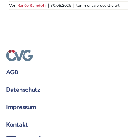
für
Von
Renée Ramdohr
|
30.06.2025
|
Kommentare deaktiviert
#4
Können
Investiti
in
nachhalt
Mobilität
langfristi
Kosten
sparen?
AGB
Datenschutz
Impressum
Kontakt