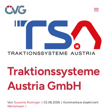
Skip
to
content
Toggl
Navig
Mitglieder
Veranstaltungen
Arbeitskreise
Traktionssysteme
Publikationen
Austria GmbH
Junge ÖVG
Info
für
Von
Susanne Rodinger
|
03.06.2026
|
Kommentare deaktiviert
Trakti
Weiterlesen