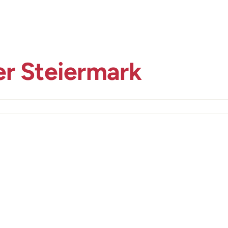
r Steiermark
er