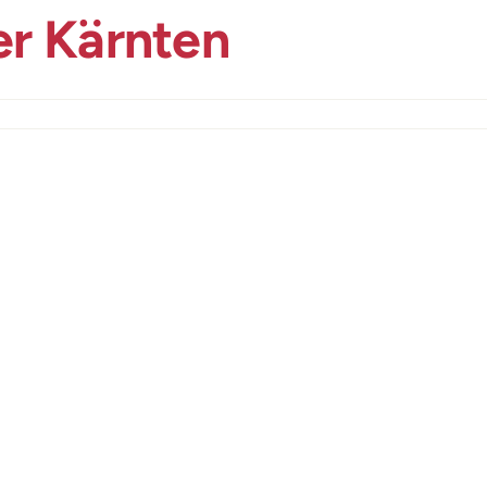
r Kärnten
er