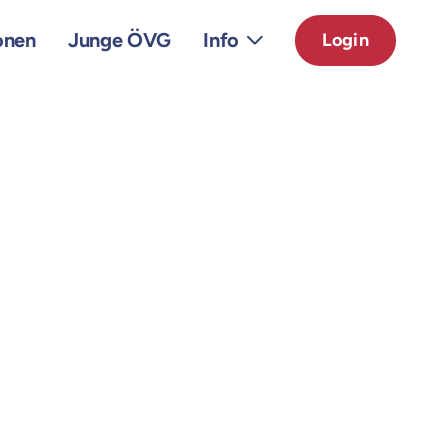
onen
Junge ÖVG
Info
Login