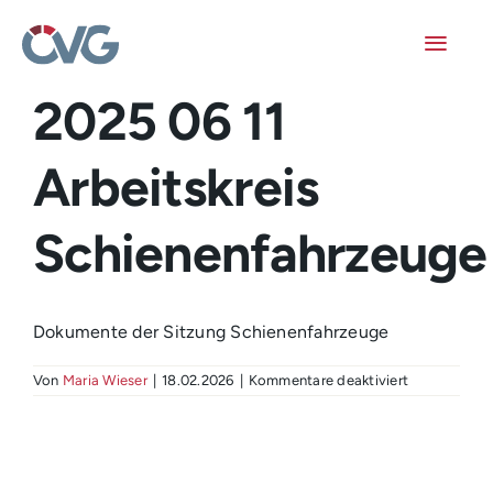
Skip
to
content
Toggl
Navig
2025 06 11
Mitglieder
Arbeitskreis
Veranstaltungen
Schienenfahrzeuge
Arbeitskreise
Publikationen
Dokumente der Sitzung Schienenfahrzeuge
Junge ÖVG
für
Von
Maria Wieser
|
18.02.2026
|
Kommentare deaktiviert
2025
06
Info
11
Arbeitskreis
Schienenfah