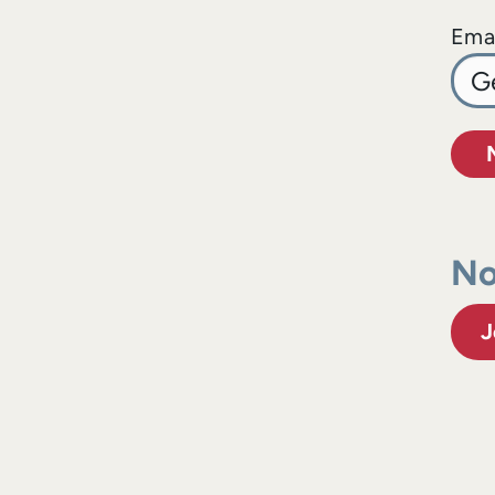
Emai
No
J