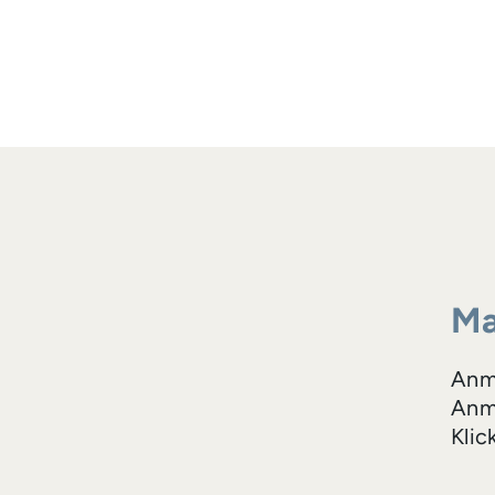
Ma
Anm
Anme
Klic