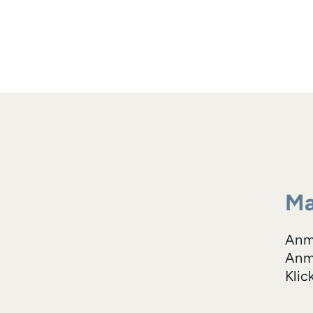
Ma
Anm
Anme
Klic