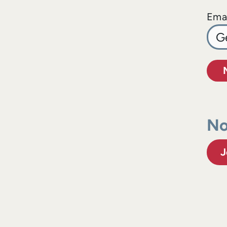
Emai
No
J