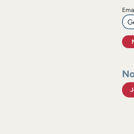
Emai
No
J