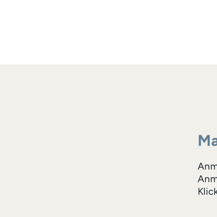
Ma
Anm
Anme
Klic