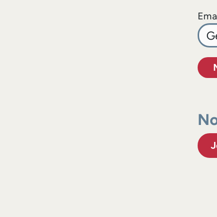
Emai
No
J