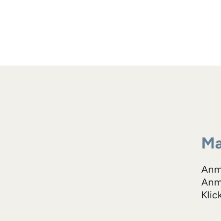
Ma
Anm
Anme
Klic