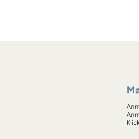
Ma
Anm
Anme
Klic