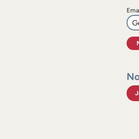
Emai
No
J